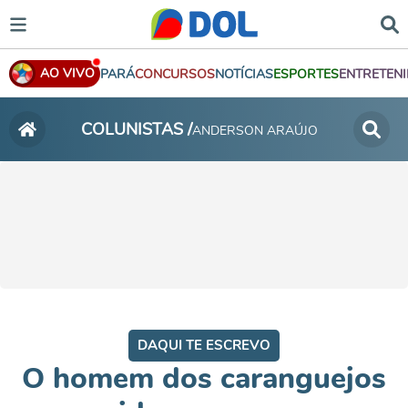
AO VIVO
PARÁ
CONCURSOS
NOTÍCIAS
ESPORTES
ENTRETEN
COLUNISTAS /
ANDERSON ARAÚJO
DAQUI TE ESCREVO
O homem dos caranguejos