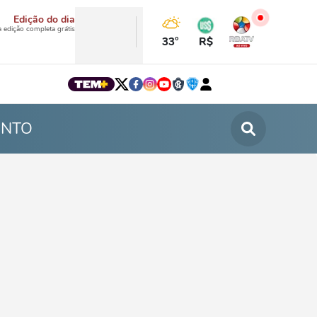
Edição do dia
a edição completa grátis
33°
R$
INTO