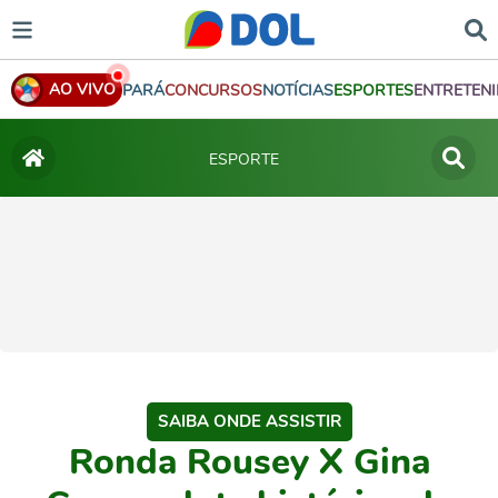
AO VIVO
PARÁ
CONCURSOS
NOTÍCIAS
ESPORTES
ENTRETEN
ESPORTE
SAIBA ONDE ASSISTIR
Ronda Rousey X Gina