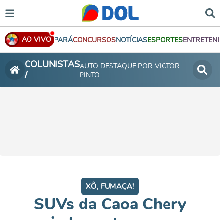
AO VIVO
PARÁ
CONCURSOS
NOTÍCIAS
ESPORTES
ENTRETEN
COLUNISTAS
AUTO DESTAQUE POR VICTOR
/
PINTO
XÔ, FUMAÇA!
SUVs da Caoa Chery