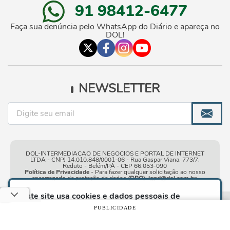
91 98412-6477
Faça sua denúncia pelo WhatsApp do Diário e apareça no
DOL!
NEWSLETTER
DOL-INTERMEDIACAO DE NEGOCIOS E PORTAL DE INTERNET
LTDA - CNPJ 14.010.848/0001-06 - Rua Gaspar Viana, 773/7,
Reduto - Belém/PA - CEP 66.053-090
Política de Privacidade
- Para fazer qualquer solicitação ao nosso
encarregado de proteção de dados
(DPO)
:
lgpd@dol.com.br
.
Este site usa cookies e dados pessoais de
acordo com os nossos
Termos de Uso e Política
Condições gerais de
| © Copyright 2010-2026 DOL - Diário
PUBLICIDADE
de Privacidade
e, ao continuar navegando neste
uso
Online
site, você declara estar ciente dessas condições.