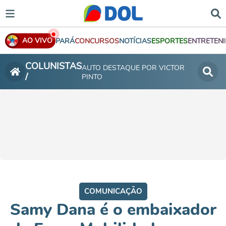
AO VIVO
PARÁ
CONCURSOS
NOTÍCIAS
ESPORTES
ENTRETEN
COLUNISTAS
AUTO DESTAQUE POR VICTOR
/
PINTO
COMUNICAÇÃO
Samy Dana é o embaixador