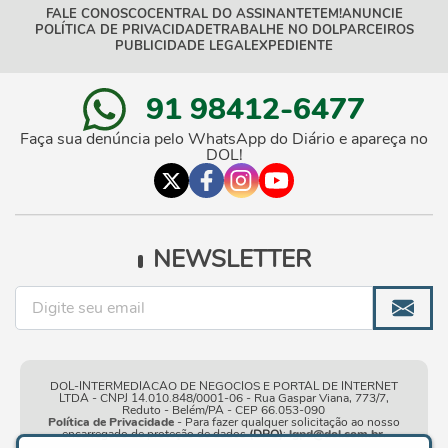
FALE CONOSCO
CENTRAL DO ASSINANTE
TEM!
ANUNCIE
POLÍTICA DE PRIVACIDADE
TRABALHE NO DOL
PARCEIROS
PUBLICIDADE LEGAL
EXPEDIENTE
91 98412-6477
Faça sua denúncia pelo WhatsApp do Diário e apareça no
DOL!
NEWSLETTER
DOL-INTERMEDIACAO DE NEGOCIOS E PORTAL DE INTERNET
LTDA - CNPJ 14.010.848/0001-06 - Rua Gaspar Viana, 773/7,
Reduto - Belém/PA - CEP 66.053-090
Política de Privacidade
- Para fazer qualquer solicitação ao nosso
encarregado de proteção de dados
(DPO)
:
lgpd@dol.com.br
.