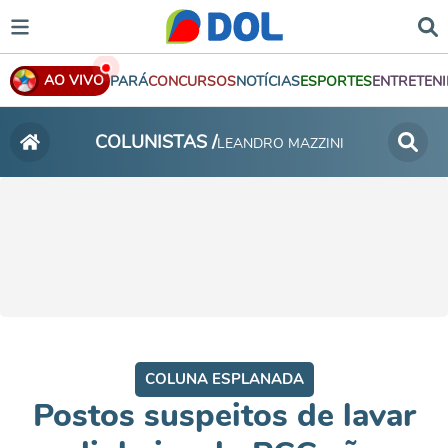
AO VIVO
PARÁ
CONCURSOS
NOTÍCIAS
ESPORTES
ENTRETEN
COLUNISTAS /
LEANDRO MAZZINI
COLUNA ESPLANADA
Postos suspeitos de lavar