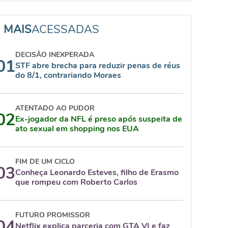
MAIS
ACESSADAS
DECISÃO INEXPERADA
01
STF abre brecha para reduzir penas de réus
do 8/1, contrariando Moraes
ATENTADO AO PUDOR
02
Ex-jogador da NFL é preso após suspeita de
ato sexual em shopping nos EUA
FIM DE UM CICLO
03
Conheça Leonardo Esteves, filho de Erasmo
que rompeu com Roberto Carlos
FUTURO PROMISSOR
04
Netflix explica parceria com GTA VI e faz