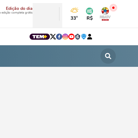
Edição do dia
a edição completa grátis
33°
R$