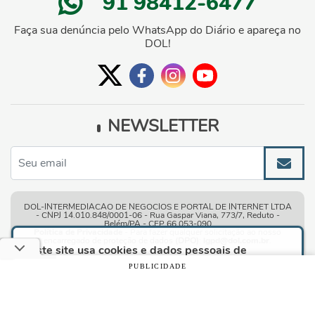
91 98412-6477
Faça sua denúncia pelo WhatsApp do Diário e apareça no
DOL!
NEWSLETTER
DOL-INTERMEDIACAO DE NEGOCIOS E PORTAL DE INTERNET LTDA
- CNPJ 14.010.848/0001-06 - Rua Gaspar Viana, 773/7, Reduto -
Belém/PA - CEP 66.053-090
Política de Privacidade
- Para fazer qualquer solicitação ao nosso
encarregado de proteção de dados
(DPO)
:
lgpd@dol.com.br
.
Este site usa cookies e dados pessoais de
acordo com os nossos
Termos de Uso e Política
PUBLICIDADE
de Privacidade
e, ao continuar navegando neste
Condições gerais de uso
| © Copyright 2010-2026 DOL - Diário
site, você declara estar ciente dessas condições.
Online
CONTINUAR