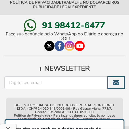
POLÍTICA DE PRIVACIDADE
TRABALHE NO DOL
PARCEIROS
PUBLICIDADE LEGAL
EXPEDIENTE
91 98412-6477
Faça sua denúncia pelo WhatsApp do Diário e apareça no
DOL!
NEWSLETTER
DOL-INTERMEDIACAO DE NEGOCIOS E PORTAL DE INTERNET
LTDA - CNPJ 14.010.848/0001-06 - Rua Gaspar Viana, 773/7,
Reduto - Belém/PA - CEP 66.053-090
Política de Privacidade
- Para fazer qualquer solicitação ao nosso
encarregado de proteção de dados
(DPO)
:
lgpd@dol.com.br
.