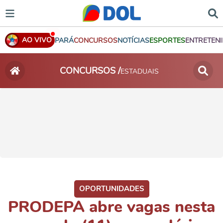
AO VIVO
PARÁ
CONCURSOS
NOTÍCIAS
ESPORTES
ENTRETEN
CONCURSOS /
ESTADUAIS
OPORTUNIDADES
PRODEPA abre vagas nesta