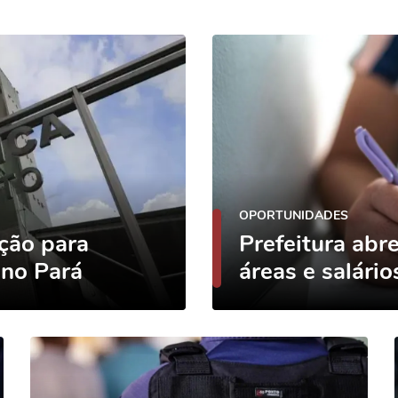
OPORTUNIDADES
eção para
Prefeitura abr
 no Pará
áreas e salário