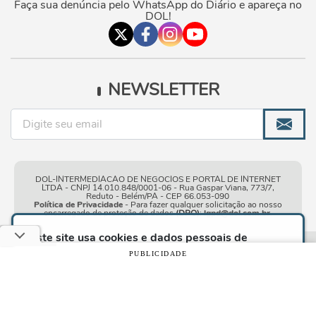
Faça sua denúncia pelo WhatsApp do Diário e apareça no
DOL!
NEWSLETTER
DOL-INTERMEDIACAO DE NEGOCIOS E PORTAL DE INTERNET
LTDA - CNPJ 14.010.848/0001-06 - Rua Gaspar Viana, 773/7,
Reduto - Belém/PA - CEP 66.053-090
Política de Privacidade
- Para fazer qualquer solicitação ao nosso
encarregado de proteção de dados
(DPO)
:
lgpd@dol.com.br
.
Este site usa cookies e dados pessoais de
acordo com os nossos
Termos de Uso e Política
Condições gerais de
| © Copyright 2010-2026 DOL - Diário
PUBLICIDADE
de Privacidade
e, ao continuar navegando neste
uso
Online
site, você declara estar ciente dessas condições.
CONTINUAR