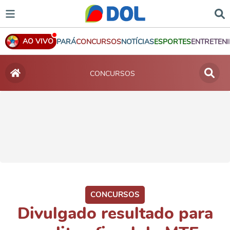
AO VIVO
PARÁ
CONCURSOS
NOTÍCIAS
ESPORTES
ENTRETEN
CONCURSOS
CONCURSOS
Divulgado resultado para