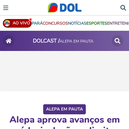
AO VIVO
PARÁ
CONCURSOS
NOTÍCIAS
ESPORTES
ENTRETEN
DOLCAST /
ALEPA EM PAUTA
ALEPA EM PAUTA
Alepa aprova avanços em