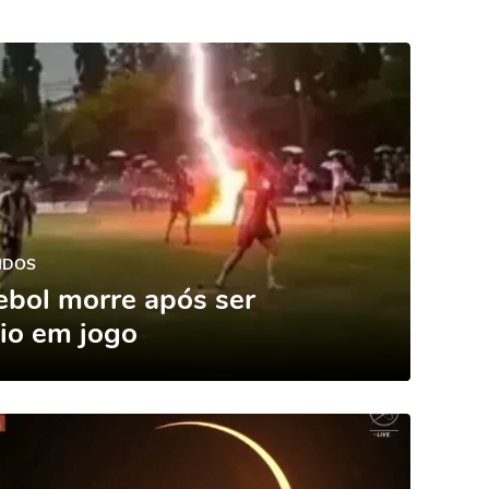
IDOS
ebol morre após ser
aio em jogo