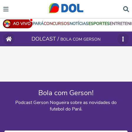
AO VIVO
PARÁ
CONCURSOS
NOTÍCIAS
ESPORTES
ENTRETEN
DOLCAST /
BOLA COM GERSON
Bola com Gerson!
Podcast Gerson Nogueira sobre as novidades do
futebol do Pará.