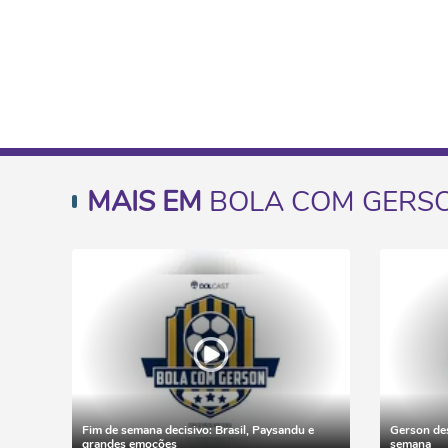
MAIS EM
BOLA COM GERS
Fim de semana decisivo: Brasil, Paysandu e
Gerson des
grandes emoções
semana