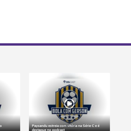
o
Paysandu estreia com vitória na Série C e é
destaque no podcast