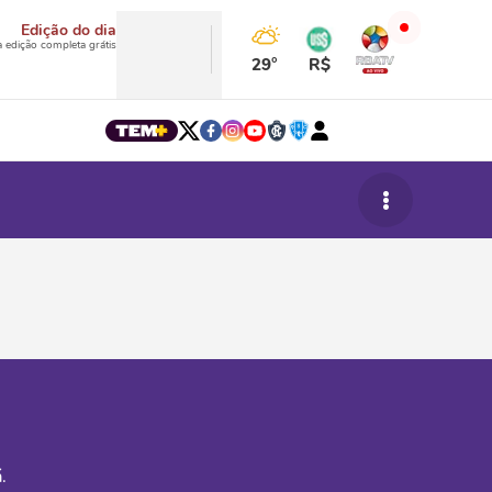
Edição do dia
a edição completa grátis
29°
R$
.