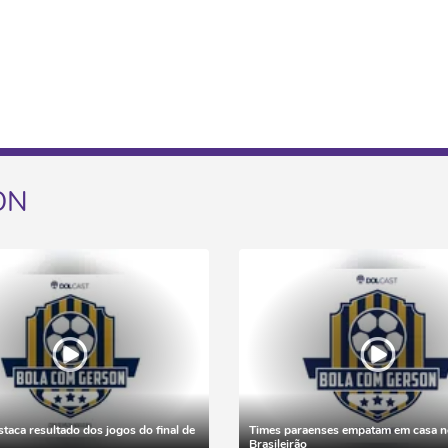
ON
taca resultado dos jogos do final de
Times paraenses empatam em casa n
Brasileirão