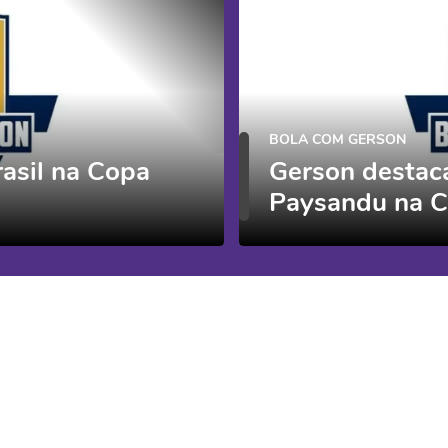
BOLA COM GERSON
rasil na Copa
Gerson destac
Paysandu na C