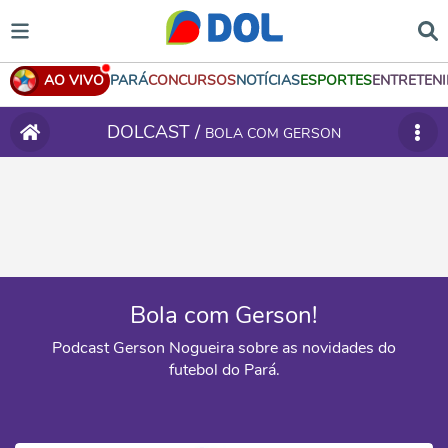
AO VIVO
PARÁ
CONCURSOS
NOTÍCIAS
ESPORTES
ENTRETEN
DOLCAST /
BOLA COM GERSON
Bola com Gerson!
Podcast Gerson Nogueira sobre as novidades do
futebol do Pará.