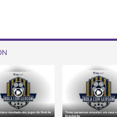
ON
taca resultado dos jogos do final de
Times paraenses empatam em casa n
Brasileirão