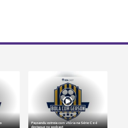
o
Paysandu estreia com vitória na Série C e é
destaque no podcast