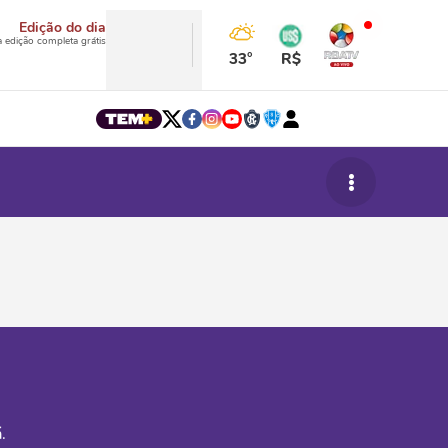
Edição do dia
a edição completa grátis
33°
R$
.