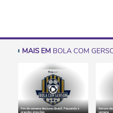
MAIS EM
BOLA COM GERS
Fim de semana decisivo: Brasil, Paysandu e
Gerson des
grandes emoções
semana