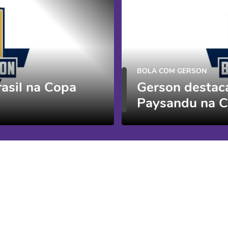
BOLA COM GERSON
rasil na Copa
Gerson destac
Paysandu na C