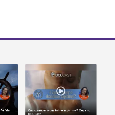
Fé fala
Como vencer o desânimo espiritual? Ouça no
DOLCast