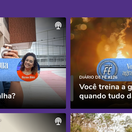
DIÁRIO DE FÉ #126
Você treina a 
alha?
quando tudo d