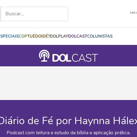
Leia 
ESPECIAIS
COP
TUÉDOIDÉ?
DOLPLAY
DOLCAST
COLUNISTAS
Diário de Fé por Haynna Hále
Podcast com leitura e estudo da bíblia e aplicação prática.