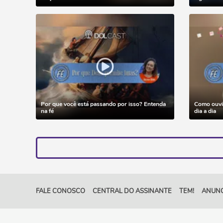
Por que você está passando por isso? Entenda
Como ouvir
na fé
dia a dia
FALE CONOSCO
CENTRAL DO ASSINANTE
TEM!
ANUNC