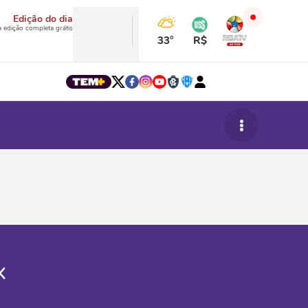
Edição do dia
a edição completa grátis
33°
R$
x