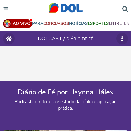
AO VIVO
PARÁ
CONCURSOS
NOTÍCIAS
ESPORTES
ENTRETEN
DOLCAST /
DIÁRIO DE FÉ
Diário de Fé por Haynna Hálex
Podcast com leitura e estudo da bíblia e aplicação
prática.