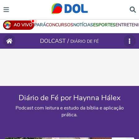
AO VIVO
PARÁ
CONCURSOS
NOTÍCIAS
ESPORTES
ENTRETEN
DOLCAST /
DIÁRIO DE FÉ
Diário de Fé por Haynna Hálex
Podcast com leitura e estudo da bíblia e aplicação
prática.