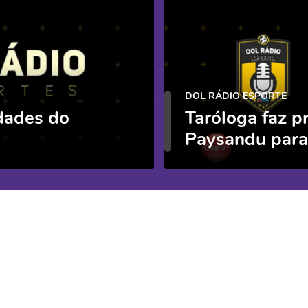
DOL RÁDIO ESPORTE
dades do
Taróloga faz p
Paysandu par