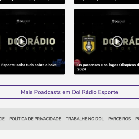
Esporte: saiba tudo sobre o boxe
Os paraenses e os Jogos Olímpicos d
2024
Mais Poadcasts em Dol Rádio Esporte
IE
POLÍTICA DE PRIVACIDADE
TRABALHE NO DOL
PARCEIROS
P