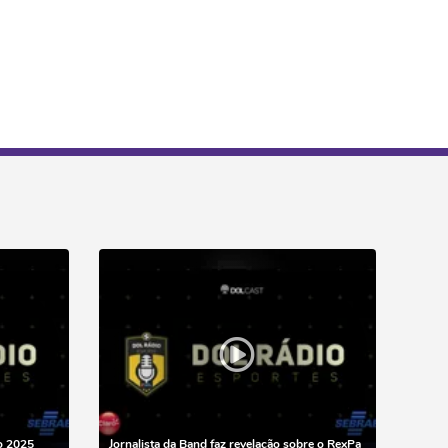
o 2025
Jornalista da Band faz revelação sobre o RexPa