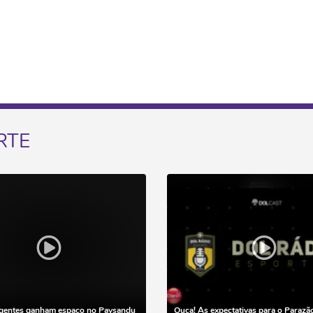
RTE
igentes ganham espaço no Paysandu
Ouça! As expectativas para o Parazã