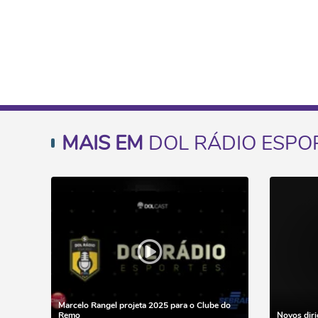
MAIS EM
DOL RÁDIO ESPO
Marcelo Rangel projeta 2025 para o Clube do
Remo
Novos dir