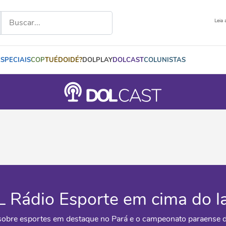
Leia 
ESPECIAIS
COP
TUÉDOIDÉ?
DOLPLAY
DOLCAST
COLUNISTAS
 Rádio Esporte em cima do l
sobre esportes em destaque no Pará e o campeonato paraense de