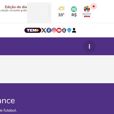
Edição do dia
a edição completa grátis
33°
R$
ance
 futebol.