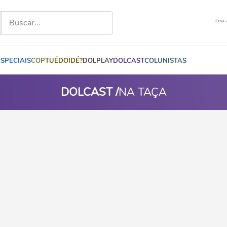
Leia 
ESPECIAIS
COP
TUÉDOIDÉ?
DOLPLAY
DOLCAST
COLUNISTAS
DOLCAST /
NA TAÇA