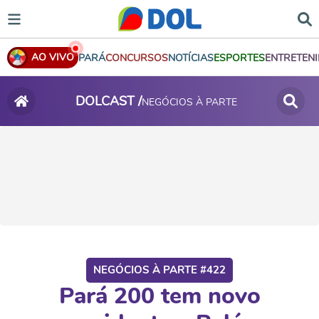
AO VIVO
PARÁ
CONCURSOS
NOTÍCIAS
ESPORTES
ENTRETEN
DOLCAST /
NEGÓCIOS À PARTE
NEGÓCIOS À PARTE #422
Pará 200 tem novo