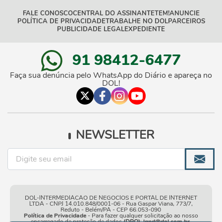
FALE CONOSCO
CENTRAL DO ASSINANTE
TEM!
ANUNCIE
POLÍTICA DE PRIVACIDADE
TRABALHE NO DOL
PARCEIROS
PUBLICIDADE LEGAL
EXPEDIENTE
91 98412-6477
Faça sua denúncia pelo WhatsApp do Diário e apareça no
DOL!
NEWSLETTER
DOL-INTERMEDIACAO DE NEGOCIOS E PORTAL DE INTERNET
LTDA - CNPJ 14.010.848/0001-06 - Rua Gaspar Viana, 773/7,
Reduto - Belém/PA - CEP 66.053-090
Política de Privacidade
- Para fazer qualquer solicitação ao nosso
encarregado de proteção de dados
(DPO)
:
lgpd@dol.com.br
.