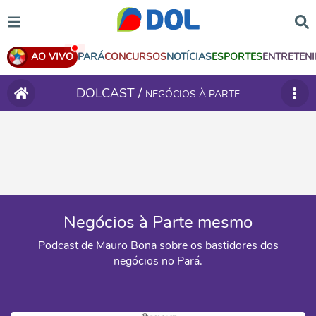
AO VIVO
PARÁ
CONCURSOS
NOTÍCIAS
ESPORTES
ENTRETEN
DOLCAST /
NEGÓCIOS À PARTE
Negócios à Parte mesmo
Podcast de Mauro Bona sobre os bastidores dos
negócios no Pará.