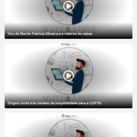
Voz do Norte: Patrícia Oliveira e o retorno às raízes
Origem Justa traz modelo de hospitalidade para a COP30