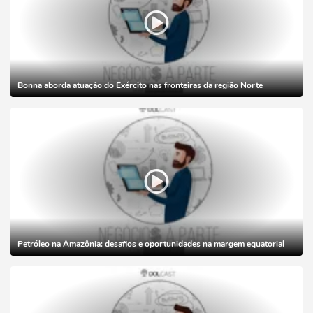
Bonna aborda atuação do Exército nas fronteiras da região Norte
Petróleo na Amazônia: desafios e oportunidades na margem equatorial