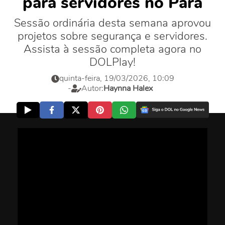
para servidores no Pará
Sessão ordinária desta semana aprovou
projetos sobre segurança e servidores.
Assista à sessão completa agora no
DOLPlay!
quinta-feira, 19/03/2026, 10:09
-
Autor:
Haynna Halex