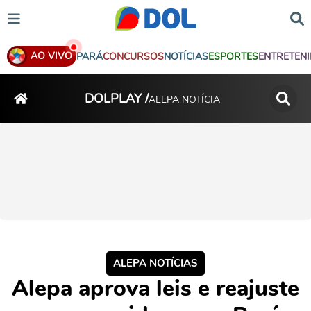
AO VIVO
PARÁ
CONCURSOS
NOTÍCIAS
ESPORTES
ENTRETEN
DOLPLAY /
ALEPA NOTÍCIA
ALEPA NOTÍCIAS
Alepa aprova leis e reajuste