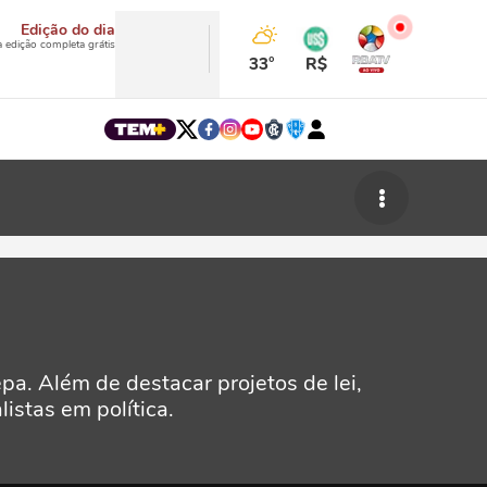
Edição do dia
a edição completa grátis
33°
R$
a. Além de destacar projetos de lei,
istas em política.