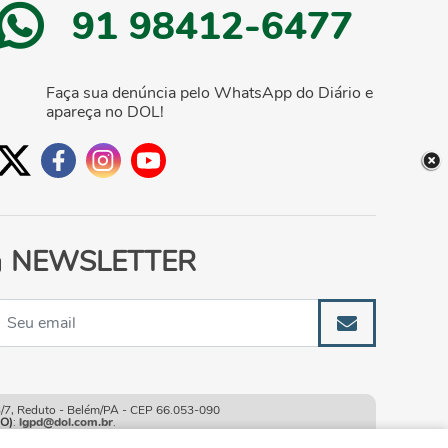
91 98412-6477
Faça sua denúncia pelo WhatsApp do Diário e
apareça no DOL!
NEWSLETTER
, Reduto - Belém/PA - CEP 66.053-090
O)
:
lgpd@dol.com.br
.