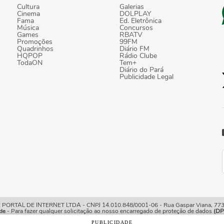
Cultura
Galerias
Cinema
DOLPLAY
Fama
Ed. Eletrônica
Música
Concursos
Games
RBATV
Promoções
99FM
Quadrinhos
Diário FM
HQPOP
Rádio Clube
TodaON
Tem+
Diário do Pará
Publicidade Legal
TAL DE INTERNET LTDA - CNPJ 14.010.848/0001-06 - Rua Gaspar Viana, 773/7
de
- Para fazer qualquer solicitação ao nosso encarregado de proteção de dados
(DP
PUBLICIDADE