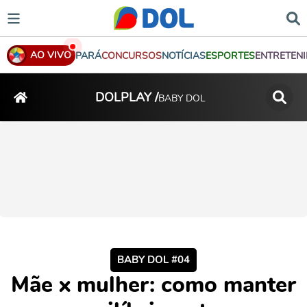
AO VIVO
PARÁ
CONCURSOS
NOTÍCIAS
ESPORTES
ENTRETEN
DOLPLAY /
BABY DOL
BABY DOL #04
Mãe x mulher: como manter