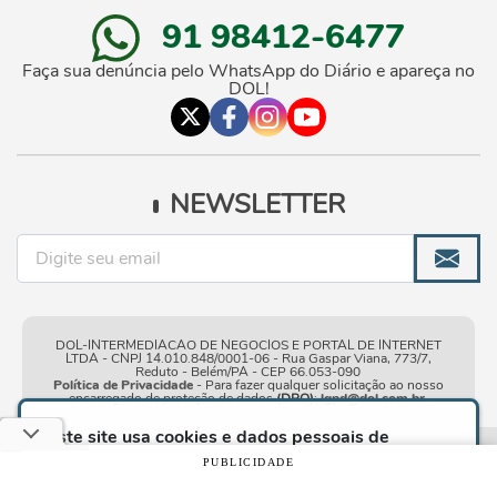
91 98412-6477
Faça sua denúncia pelo WhatsApp do Diário e apareça no
DOL!
NEWSLETTER
DOL-INTERMEDIACAO DE NEGOCIOS E PORTAL DE INTERNET
LTDA - CNPJ 14.010.848/0001-06 - Rua Gaspar Viana, 773/7,
Reduto - Belém/PA - CEP 66.053-090
Política de Privacidade
- Para fazer qualquer solicitação ao nosso
encarregado de proteção de dados
(DPO)
:
lgpd@dol.com.br
.
Este site usa cookies e dados pessoais de
acordo com os nossos
Termos de Uso e Política
Condições gerais de
| © Copyright 2010-2026 DOL - Diário
PUBLICIDADE
de Privacidade
e, ao continuar navegando neste
uso
Online
site, você declara estar ciente dessas condições.