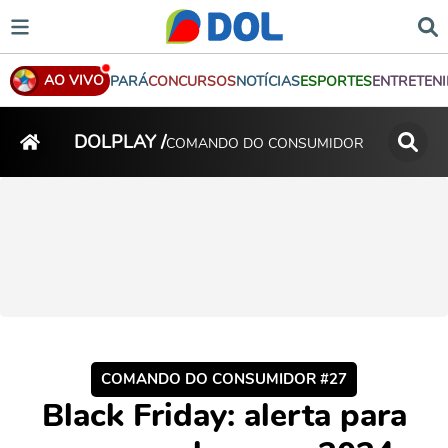
AO VIVO
PARÁ
CONCURSOS
NOTÍCIAS
ESPORTES
ENTRETEN
DOLPLAY /
COMANDO DO CONSUMIDOR
COMANDO DO CONSUMIDOR #27
Black Friday: alerta para