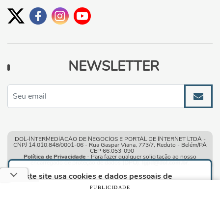
NEWSLETTER
DOL-INTERMEDIACAO DE NEGOCIOS E PORTAL DE INTERNET LTDA -
CNPJ 14.010.848/0001-06 - Rua Gaspar Viana, 773/7, Reduto - Belém/PA
- CEP 66.053-090
Política de Privacidade
- Para fazer qualquer solicitação ao nosso
encarregado de proteção de dados
(DPO)
:
lgpd@dol.com.br
.
Este site usa cookies e dados pessoais de
acordo com os nossos
Termos de Uso e Política
PUBLICIDADE
de Privacidade
e, ao continuar navegando neste
site, você declara estar ciente dessas condições.
Condições gerais de uso
| © Copyright 2010-2026 DOL - Diário
Online
CONTINUAR