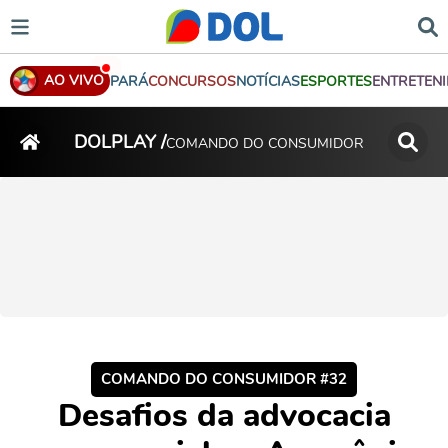
AO VIVO
PARÁ
CONCURSOS
NOTÍCIAS
ESPORTES
ENTRETEN
DOLPLAY /
COMANDO DO CONSUMIDOR
COMANDO DO CONSUMIDOR #32
Desafios da advocacia