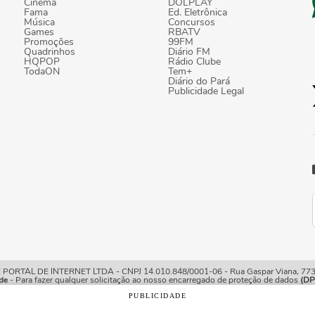
Cinema
DOLPLAY
Fama
Ed. Eletrônica
Música
Concursos
Games
RBATV
Promoções
99FM
Quadrinhos
Diário FM
HQPOP
Rádio Clube
TodaON
Tem+
Diário do Pará
Publicidade Legal
TAL DE INTERNET LTDA - CNPJ 14.010.848/0001-06 - Rua Gaspar Viana, 773/7
de
- Para fazer qualquer solicitação ao nosso encarregado de proteção de dados
(DP
PUBLICIDADE