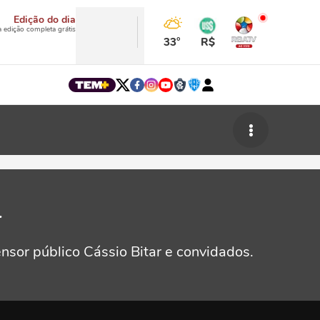
Edição do dia
a edição completa grátis
33°
R$
r
nsor público Cássio Bitar e convidados.