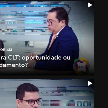
OR #33
ra CLT: oportunidade ou
idamento?