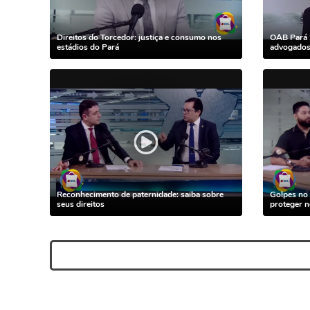
Direitos do Torcedor: justiça e consumo nos
OAB Pará 
estádios do Pará
advogados 
Reconhecimento de paternidade: saiba sobre
Golpes no 
seus direitos
proteger 