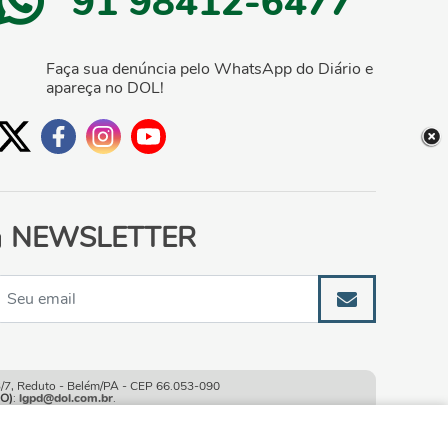
91 98412-6477
Faça sua denúncia pelo WhatsApp do Diário e
apareça no DOL!
NEWSLETTER
, Reduto - Belém/PA - CEP 66.053-090
O)
:
lgpd@dol.com.br
.