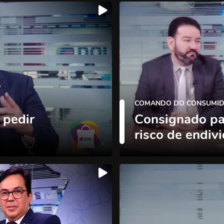
COMANDO DO CONSUMID
 pedir
Consignado pa
risco de endiv