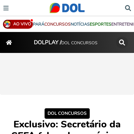
AO VIVO
PARÁ
CONCURSOS
NOTÍCIAS
ESPORTES
ENTRETEN
DOLPLAY /
DOL CONCURSOS
DOL CONCURSOS
Exclusivo: Secretário da