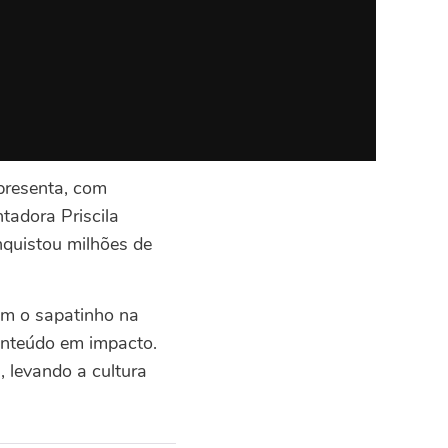
presenta, com
ntadora Priscila
nquistou milhões de
om o sapatinho na
onteúdo em impacto.
, levando a cultura