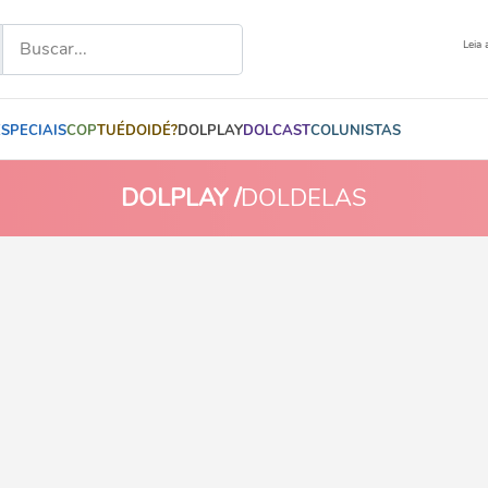
Leia 
ESPECIAIS
COP
TUÉDOIDÉ?
DOLPLAY
DOLCAST
COLUNISTAS
DOLPLAY /
DOLDELAS