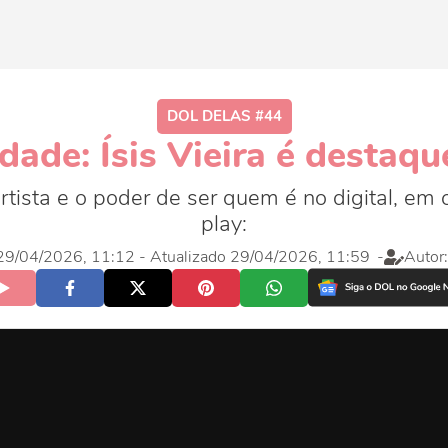
DOL DELAS #44
dade: Ísis Vieira é destaq
nortista e o poder de ser quem é no digital, em 
play:
, 29/04/2026, 11:12
- Atualizado 29/04/2026, 11:59
-
Autor: