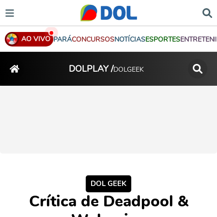
AO VIVO
PARÁ
CONCURSOS
NOTÍCIAS
ESPORTES
ENTRETEN
DOLPLAY /
DOLGEEK
DOL GEEK
Crítica de Deadpool &