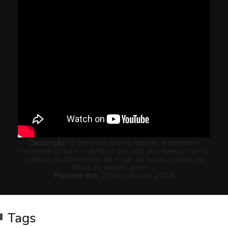
Descrição:
O filme do ano da Marvel, trazendo o
mercenário mais violento e bocudo do cinema, com o
retorno do Wolverine de Hugh Jackman, juntos no
filme do versão ameri...
Postado em:
26 de julho de 2024
Tags