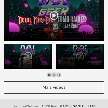
Animações de Games em alta e Coringa 2 a piada sem 
graça do ano
Senhor dos Anéis com
novos projetos, O filme
Jogo paraense Disguiado! 
do Minecraft e Alan
Playstation 5 Pro e Venom 
Wake indo para o
3 solta trailer
cinema
Mais vídeos
FALE CONOSCO
CENTRAL DO ASSINANTE
TEM!