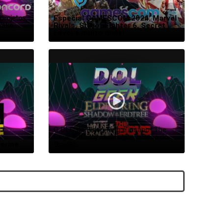
rojetos,
Especial GAMESCOM 2024. Marvel
Wake
Rivals, Street Fighter 6, Secret
Level e muito mais!
O DLC de Elden Ring é insano! The 
Boys, Star Wars Acolyte e Casa do 
erine
Dragão.