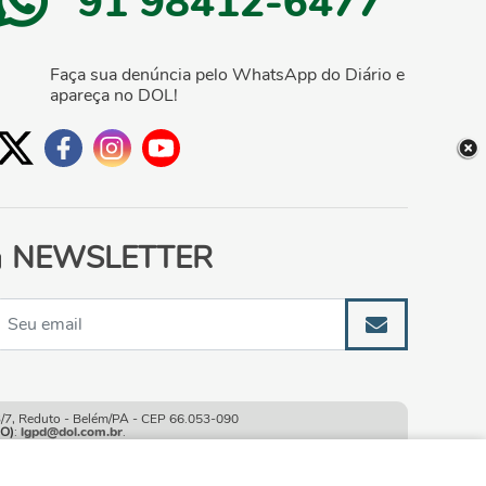
91 98412-6477
Faça sua denúncia pelo WhatsApp do Diário e
apareça no DOL!
NEWSLETTER
, Reduto - Belém/PA - CEP 66.053-090
O)
:
lgpd@dol.com.br
.