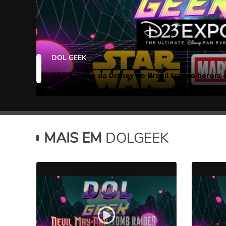
DOL GEEK
D23: Evento da Disney no Brasil trouxe heróis 
MAIS EM
DOLGEEK