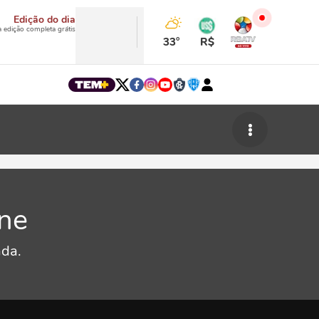
Edição do dia
a edição completa grátis
33°
R$
ine
ada.