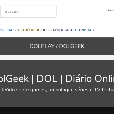
Leia 
ESPECIAIS
COP
TUÉDOIDÉ?
DOLPLAY
DOLCAST
COLUNISTAS
DOLPLAY /
DOLGEEK
lGeek | DOL | Diário Onl
teúdo sobre games, tecnologia, séries e TV fech