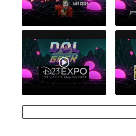
Animações de Games em alta e 
Jogo par
Coringa 2 a piada sem graça do ano
5 Pro e 
Toneladas de novidades da Marvel e 
Star Wars na D23 deste ano
Marvel