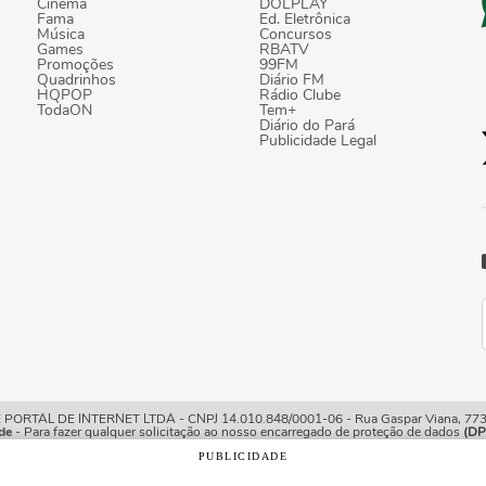
Cinema
DOLPLAY
Fama
Ed. Eletrônica
Música
Concursos
Games
RBATV
Promoções
99FM
Quadrinhos
Diário FM
HQPOP
Rádio Clube
TodaON
Tem+
Diário do Pará
Publicidade Legal
TAL DE INTERNET LTDA - CNPJ 14.010.848/0001-06 - Rua Gaspar Viana, 773/7
de
- Para fazer qualquer solicitação ao nosso encarregado de proteção de dados
(DP
PUBLICIDADE