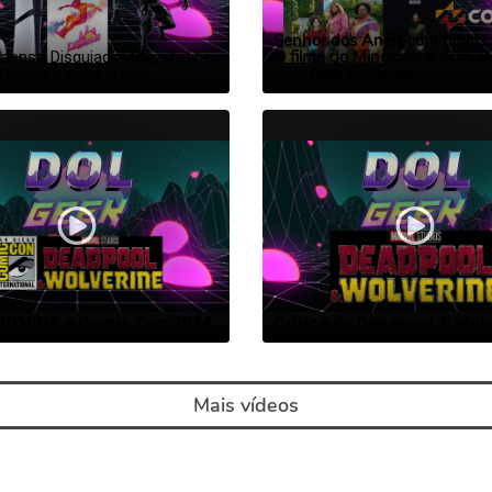
Senhor dos Anéis com novos p
O filme do Minecraft e Alan 
aense Disguiado! Playstation 
indo para o cinema
Venom 3 solta trailer
 DOMINA a Comic Con 2024
Crítica de Deadpool & Wolv
Mais vídeos