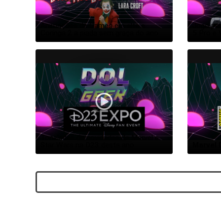
Animações de Games em alta e 
Jogo par
Coringa 2 a piada sem graça do ano
5 Pro e 
Toneladas de novidades da Marvel e 
Star Wars na D23 deste ano
Marvel