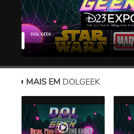
DOL GEEK
D23: Evento da Disney no Brasil trouxe heróis 
MAIS EM
DOLGEEK