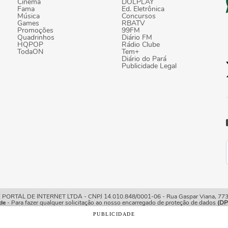
Cinema
DOLPLAY
Fama
Ed. Eletrônica
Música
Concursos
Games
RBATV
Promoções
99FM
Quadrinhos
Diário FM
HQPOP
Rádio Clube
TodaON
Tem+
Diário do Pará
Publicidade Legal
TAL DE INTERNET LTDA - CNPJ 14.010.848/0001-06 - Rua Gaspar Viana, 773/7
de
- Para fazer qualquer solicitação ao nosso encarregado de proteção de dados
(DP
PUBLICIDADE