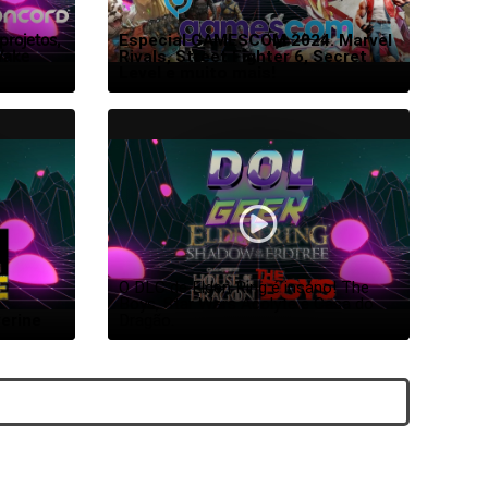
rojetos,
Especial GAMESCOM 2024. Marvel
Wake
Rivals, Street Fighter 6, Secret
Level e muito mais!
O DLC de Elden Ring é insano! The 
Boys, Star Wars Acolyte e Casa do 
erine
Dragão.