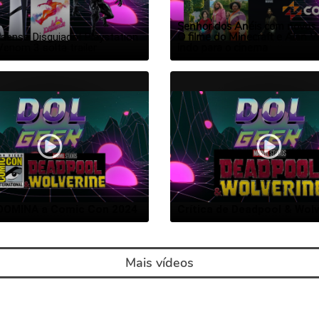
Senhor dos Anéis com novos p
O filme do Minecraft e Alan 
aense Disguiado! Playstation 
indo para o cinema
Venom 3 solta trailer
 DOMINA a Comic Con 2024
Crítica de Deadpool & Wolv
Mais vídeos