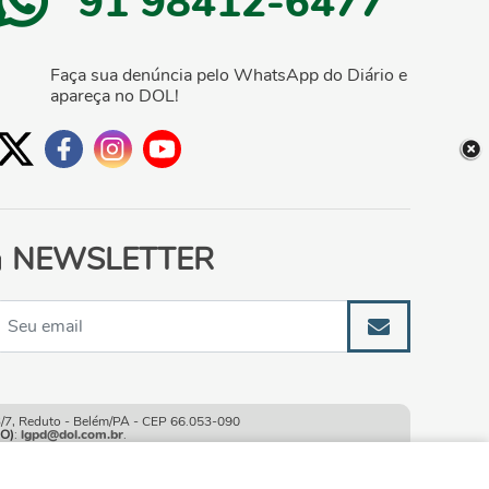
91 98412-6477
Faça sua denúncia pelo WhatsApp do Diário e
apareça no DOL!
NEWSLETTER
, Reduto - Belém/PA - CEP 66.053-090
O)
:
lgpd@dol.com.br
.