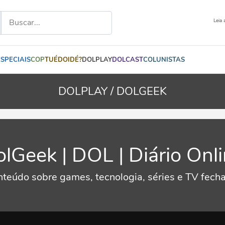
Leia 
ESPECIAIS
COP
TUÉDOIDÉ?
DOLPLAY
DOLCAST
COLUNISTAS
DOLPLAY /
DOLGEEK
lGeek | DOL | Diário Onl
teúdo sobre games, tecnologia, séries e TV fech