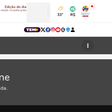
Edição do dia
a edição completa grátis
33°
R$
ine
ada.