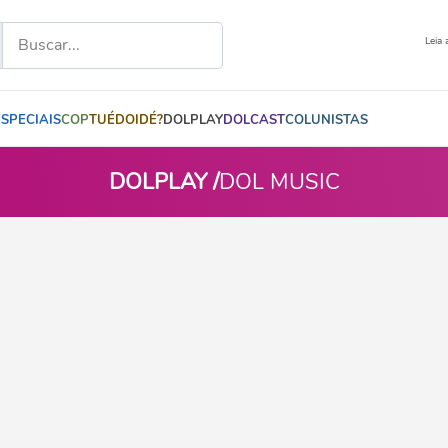
Leia 
ESPECIAIS
COP
TUÉDOIDÉ?
DOLPLAY
DOLCAST
COLUNISTAS
DOLPLAY /
DOL MUSIC