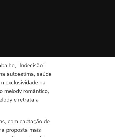
alho, “Indecisão”,
na autoestima, saúde
om exclusividade na
lo melody romântico,
lody e retrata a
ens, com captação de
uma proposta mais