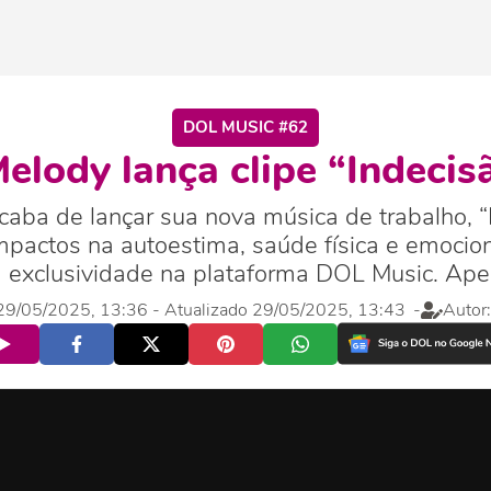
DOL MUSIC #62
lody lança clipe “Indeci
ba de lançar sua nova música de trabalho, “
mpactos na autoestima, saúde física e emocion
 exclusividade na plataforma DOL Music. Aper
, 29/05/2025, 13:36
- Atualizado 29/05/2025, 13:43
-
Autor: