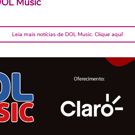
OL Music
Leia mais notícias de DOL Music. Clique aqui!