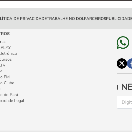
LÍTICA DE PRIVACIDADE
TRABALHE NO DOL
PARCEIROS
PUBLICIDADE
TROS
rias
PLAY
Eletrônica
cursos
ATV
M
io FM
io Clube
NE
+
io do Pará
icidade Legal