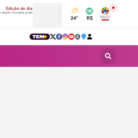
Edição do dia
a edição completa grátis
24°
R$