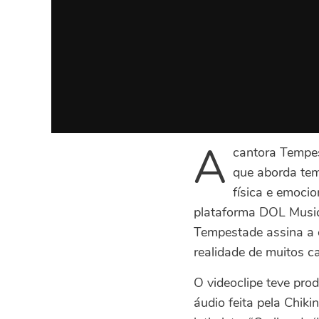
A
cantora Tempes
que aborda tem
física e emoci
plataforma DOL Music.
Tempestade assina a c
realidade de muitos ca
O videoclipe teve pro
áudio feita pela Chik