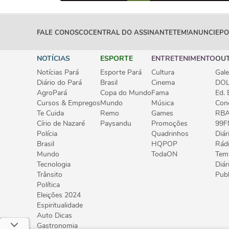
FALE CONOSCO
CENTRAL DO ASSINANTE
TEM!
ANUNCIE
PO
NOTÍCIAS
ESPORTE
ENTRETENIMENTO
OU
Notícias Pará
Esporte Pará
Cultura
Gale
Diário do Pará
Brasil
Cinema
DOL
AgroPará
Copa do Mundo
Fama
Ed. 
Cursos & Empregos
Mundo
Música
Con
Te Cuida
Remo
Games
RB
Círio de Nazaré
Paysandu
Promoções
99F
Polícia
Quadrinhos
Diár
Brasil
HQPOP
Rád
Mundo
TodaON
Tem
Tecnologia
Diár
Trânsito
Publ
Política
Eleições 2024
Espiritualidade
Auto Dicas
Gastronomia