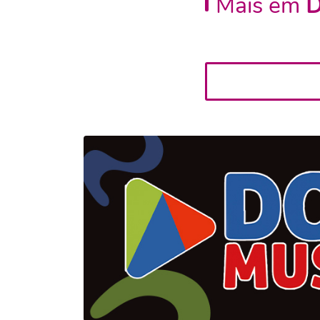
Mais em
D