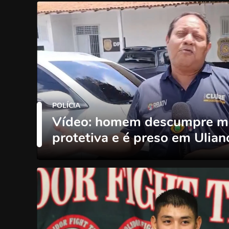
POLÍCIA
Vídeo: homem descumpre m
protetiva e é preso em Ulian