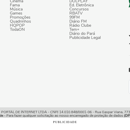
Cinema
DOLPLAY
Fama
Ed. Eletrônica
Música
Concursos
Games
RBATV
Promoções
99FM
Quadrinhos
Diário FM
HQPOP
Rádio Clube
TodaON
Tem+
Diário do Pará
Publicidade Legal
TAL DE INTERNET LTDA - CNPJ 14.010.848/0001-06 - Rua Gaspar Viana, 773/7
de
- Para fazer qualquer solicitação ao nosso encarregado de proteção de dados
(DP
PUBLICIDADE