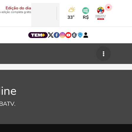
Edição do dia
a edição completa grátis
33°
R$
line
RBATV.