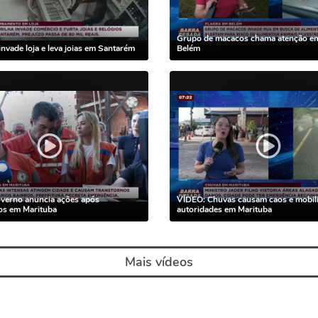
Grupo de macacos chama atenção em
invade loja e leva joias em Santarém
Belém
verno anuncia ações após
VÍDEO: Chuvas causam caos e mobil
os em Marituba
autoridades em Marituba
Mais vídeos