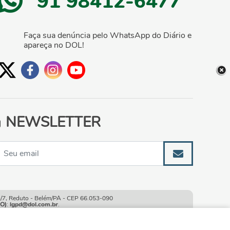
91 98412-6477
Faça sua denúncia pelo WhatsApp do Diário e
apareça no DOL!
NEWSLETTER
, Reduto - Belém/PA - CEP 66.053-090
O)
:
lgpd@dol.com.br
.