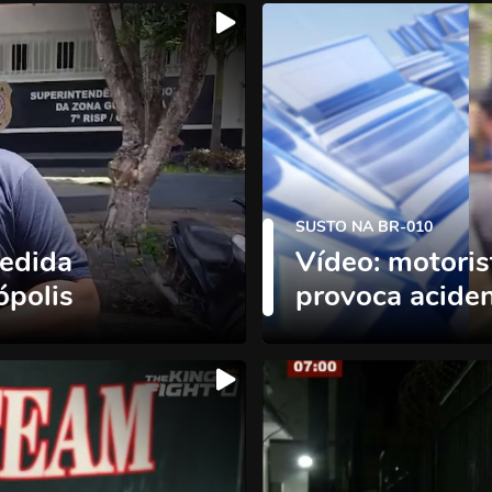
SUSTO NA BR-010
edida
Vídeo: motoris
ópolis
provoca aciden