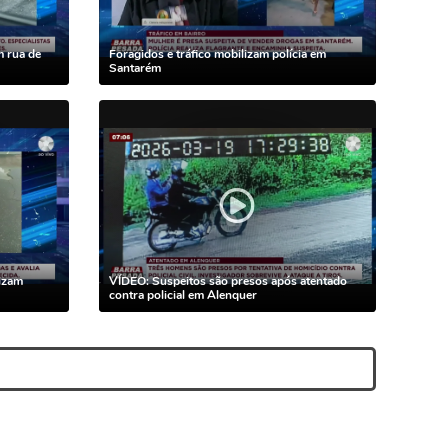
 rua de
Foragidos e tráfico mobilizam polícia em
Santarém
izam
VÍDEO: Suspeitos são presos após atentado
contra policial em Alenquer