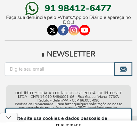
91 98412-6477
Faça sua denúncia pelo WhatsApp do Diário e apareça no
DOL!
NEWSLETTER
DOL-INTERMEDIACAO DE NEGOCIOS E PORTAL DE INTERNET
LTDA - CNPJ 14.010.848/0001-06 - Rua Gaspar Viana, 773/7,
Reduto - Belém/PA - CEP 66.053-090
Política de Privacidade
- Para fazer qualquer solicitação ao nosso
encarregado de proteção de dados
(DPO)
:
lgpd@dol.com.br
.
Este site usa cookies e dados pessoais de
acordo com os nossos
Termos de Uso e Política
Condições gerais de
| © Copyright 2010-2026 DOL - Diário
PUBLICIDADE
de Privacidade
e, ao continuar navegando neste
uso
Online
site, você declara estar ciente dessas condições.