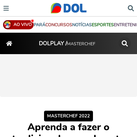
AO VIVO
PARÁ
CONCURSOS
NOTÍCIAS
ESPORTES
ENTRETEN
DOLPLAY /
MASTERCHEF
MASTERCHEF 2022
Aprenda a fazer o