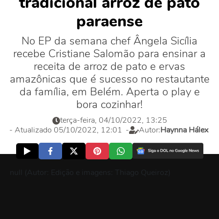
tradicional arroz de pato
paraense
No EP da semana chef Ângela Sicília
recebe Cristiane Salomão para ensinar a
receita de arroz de pato e ervas
amazônicas que é sucesso no restautante
da família, em Belém. Aperta o play e
bora cozinhar!
terça-feira, 04/10/2022, 13:25
- Atualizado 05/10/2022, 12:01
-
Autor:
Haynna Hálex
null (Autor: Edição e imagens: Thiago Queiroz)