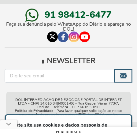
91 98412-6477
Faça sua denúncia pelo WhatsApp do Diário e apareça no
DOL!
NEWSLETTER
DOL-INTERMEDIACAO DE NEGOCIOS E PORTAL DE INTERNET
LTDA - CNPJ 14.010.848/0001-06 - Rua Gaspar Viana, 773/7,
Reduto - Belém/PA - CEP 66.053-090
Política de Privacidade
- Para fazer qualquer solicitação ao nosso
encarregado de proteção de dados
(DPO)
:
lgpd@dol.com.br
.
Este site usa cookies e dados pessoais de
acordo com os nossos
Termos de Uso e Política
Condições gerais de
| © Copyright 2010-2026 DOL - Diário
PUBLICIDADE
de Privacidade
e, ao continuar navegando neste
uso
Online