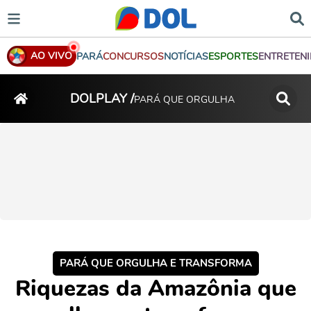
AO VIVO
PARÁ
CONCURSOS
NOTÍCIAS
ESPORTES
ENTRETEN
DOLPLAY /
PARÁ QUE ORGULHA
PARÁ QUE ORGULHA E TRANSFORMA
Riquezas da Amazônia que