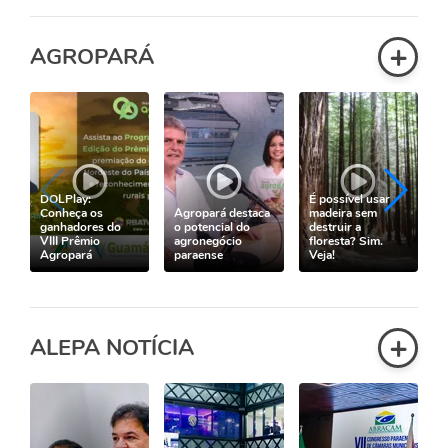
+
AGROPARÁ
DOLPlay:
É possível usar
Conheça os
Agropará destaca
madeira sem
ganhadores do
o potencial do
destruir a
VIII Prêmio
agronegócio
floresta? Sim.
Agropará
paraense
Veja!
+
ALEPA NOTÍCIA