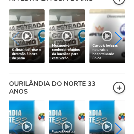
Mosqueiro:
Curuçá: belezas
Salinas: sol, mar e
conheça refúgios
naturais e
diversão à beira
da bucólica para
hospitalidade
da praia
este verão
única
OURILÂNDIA DO NORTE 33
+
ANOS
"Ourilândia 33