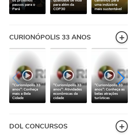
os próximos
qualidade de vida
caminhos para
passos para o
para além da
uma indústria
Pará
COP30
mais sustentável
+
CURIONÓPOLIS 33 ANOS
"Curionópolis 33
"Curionópolis 33
"Curionópolis 33
anos": Conheça
anos": Atividades
anos": Conheça as
mais a Bela
econômicas da
belas atrações
Cidade
cidade
turísticas
+
DOL CONCURSOS