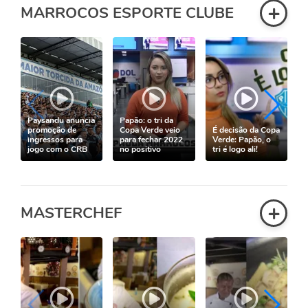
+
MARROCOS ESPORTE CLUBE
Paysandu anuncia
Papão: o tri da
promoção de
Copa Verde veio
É decisão da Copa
ingressos para
para fechar 2022
Verde: Papão, o
jogo com o CRB
no positivo
tri é logo ali!
+
MASTERCHEF