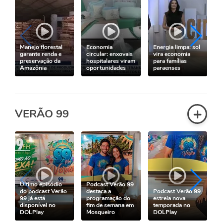
Manejo florestal
Economia
Energia limpa: sol
garante renda e
circular: enxovais
vira economia
preservação da
hospitalares viram
para famílias
Amazônia
oportunidades
paraenses
+
VERÃO 99
Último episódio
Podcast Verão 99
do podcast Verão
destaca a
Podcast Verão 99
99 já está
programação do
estreia nova
disponível no
fim de semana em
temporada no
DOLPlay
Mosqueiro
DOLPlay