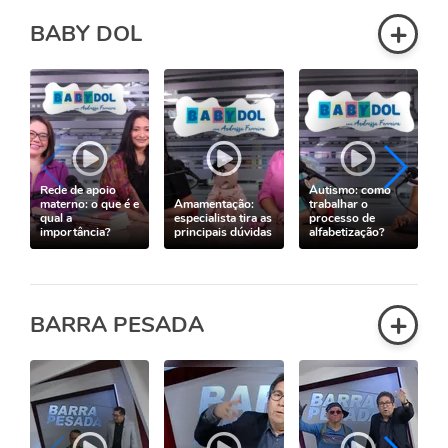
+
BABY DOL
Rede de apoio
Autismo: como
materno: o que é e
Amamentação:
trabalhar o
qual a
especialista tira as
processo de
importância?
principais dúvidas
alfabetização?
+
BARRA PESADA