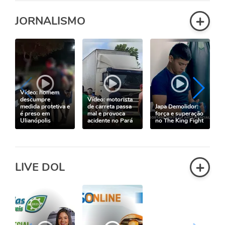
+
JORNALISMO
Vídeo: homem
descumpre
Vídeo: motorista
medida protetiva e
de carreta passa
Japa Demolidor:
é preso em
mal e provoca
força e superação
Ulianópolis
acidente no Pará
no The King Fight
+
LIVE DOL