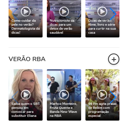
Como cuidar da
Nutricionista dá
Dicas de verão:
pele no verão?
dicas para um
filme, livro e série
Dermatologista dá
detox de verão
para curtir na sua
dicas!
saudável
casa
+
VERÃO RBA
Saiba quem o SBT
Marhco Monteiro,
99 Fm agita praias
pensou em
Fruta Quente e
de Belém com
convocar para
Banda New Wave
programação
substituir Eliana
na RBA
especial