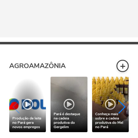
+
AGROAMAZÔNIA
Pará é destaque
Conheça mais
Produção de leite
na cadeia
sobre a cadeia
no Pará gera
produtiva do
produtiva do Mel
novos empregos
Gergelim
no Pará