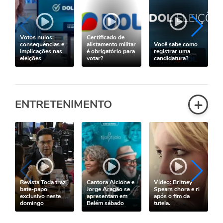
Votos nulos:
Certificado de
consequências e
alistamento militar
Você sabe como
implicações nas
é obrigatório para
registrar uma
r
eleições
votar?
candidatura?
e
+
ENTRETENIMENTO
Revista Toda traz
Cantora Alcione e
Vídeo: Britney
bate-papo
Jorge Aragão se
Spears chora e ri
exclusivo neste
apresentam em
após o fim da
domingo
Belém sábado
tutela.