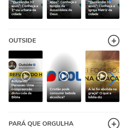
"Ourilândia 33
anos": Conheça o
"Ourilândia 33
anos": Conheça a
templo da
anos": Conheça a
1ª via urbana da
Assembleia de
igreja Matriz da
cidade
Deus
cidade
+
OUTSIDE
Refutando
Heresias: Uma
compreensão
Cristão pode
A lei foi abolida na
distorcida da
consumir bebida
graça? O que a
Bíblia
alcoólica?
bíblia diz
b
+
PARÁ QUE ORGULHA