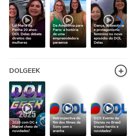
Lei Maria da
Da Amazônia para
Dança, autoestima
Penha 20 anos:
Paris: a história
e protagonismo
DOL Delas debate
de uma
feminino no novo
direitos das
empreendedora
episódio do DOL
mulheres
paraense
Delas
+
DOLGEEK
Retrospectiva do
D23: Evento da
2025 com DC e
fim dos filmes da
Disney no Brasil
Marvel cheio de
Sony sem o
trouxe heróis e
novidades!
aranha
novidades!