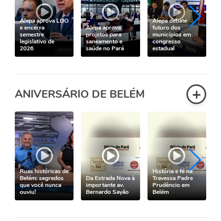
Alepa aprova LDO
Alepa debate
e encerra
Alepa aprova
futuro dos
semestre
projetos para
municípios em
legislativo de
saneamento e
congresso
2026
saúde no Pará
estadual
+
ANIVERSÁRIO DE BELÉM
Ruas históricas de
História e fé na
Belém: segredos
Da Estrada Nova à
Travessa Padre
que você nunca
importante av.
Prudêncio em
ouviu!
Bernardo Sayão
Belém