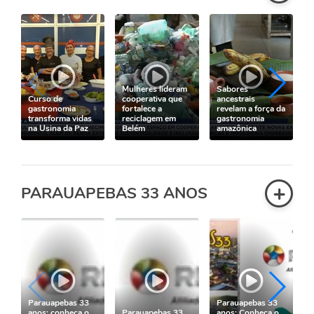
Mulheres lideram
Sabores
Curso de
cooperativa que
ancestrais
gastronomia
fortalece a
revelam a força da
transforma vidas
reciclagem em
gastronomia
na Usina da Paz
Belém
amazônica
+
PARAUAPEBAS 33 ANOS
Parauapebas 33
Parauapebas 33
anos: conheça o
Parauapebas 33
anos: Conheça o