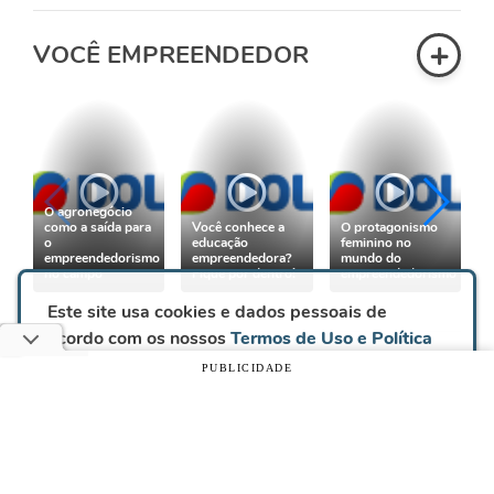
+
VOCÊ EMPREENDEDOR
O agronegócio
como a saída para
Você conhece a
O protagonismo
o
educação
feminino no
empreendedorismo
empreendedora?
mundo do
no campo
Fique por dentro!
empreendedorismo
Este site usa cookies e dados pessoais de
acordo com os nossos
Termos de Uso e Política
de Privacidade
e, ao continuar navegando neste
+
ZOOM DA POLITIKA
PUBLICIDADE
site, você declara estar ciente dessas condições.
CONTINUAR