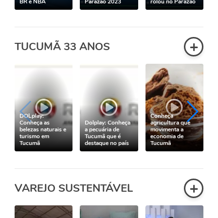
BR e NBA
Parazão 2023
rolou no Parazão
+
TUCUMÃ 33 ANOS
DOLplay:
Conheça
Conheça as
Dolplay: Conheça
agricultura que
belezas naturais e
a pecuária de
movimenta a
turismo em
Tucumã que é
economia de
Tucumã
destaque no país
Tucumã
+
VAREJO SUSTENTÁVEL