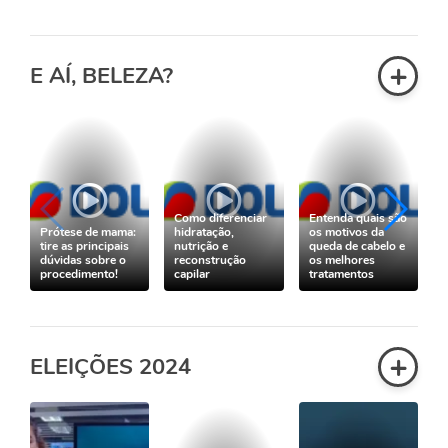
+
E AÍ, BELEZA?
Como diferenciar
Entenda quais são
Prótese de mama:
hidratação,
os motivos da
tire as principais
nutrição e
queda de cabelo e
dúvidas sobre o
reconstrução
os melhores
procedimento!
capilar
tratamentos
+
ELEIÇÕES 2024