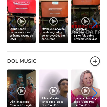
O que não te
Matheus Carvalho
Exclusivo:
contaram sobre o
revela segredos
Secretário da
próximo exame da
de aprovações em
SEFA fala sobre
OAB
concursos
próximo concurso
+
DOL MUSIC
Silvan Galvão
Luciana Lins lança
Dôh lança clipe
lança clipe “Boca
clipe "Volte Pra
"Saudade" e agita
Doce” no DOL
mim" no DOL