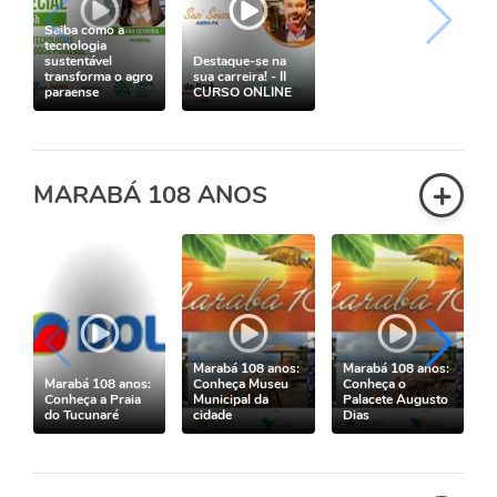
Saiba como a
tecnologia
sustentável
Destaque-se na
transforma o agro
sua carreira! - II
paraense
CURSO ONLINE
+
MARABÁ 108 ANOS
Marabá 108 anos:
Marabá 108 anos:
Marabá 108 anos:
Conheça Museu
Conheça o
Conheça a Praia
Municipal da
Palacete Augusto
do Tucunaré
cidade
Dias