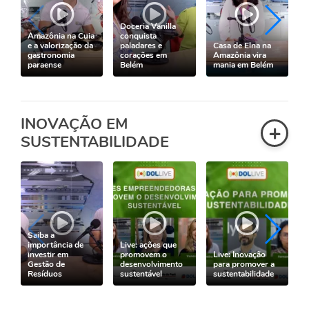
Doceria Vanilla
Amazônia na Cuia
conquista
e a valorização da
paladares e
Casa de Elna na
gastronomia
corações em
Amazônia vira
f
paraense
Belém
mania em Belém
INOVAÇÃO EM
+
SUSTENTABILIDADE
Saiba a
importância de
Live: ações que
investir em
promovem o
Live: Inovação
Gestão de
desenvolvimento
para promover a
Resíduos
sustentável
sustentabilidade