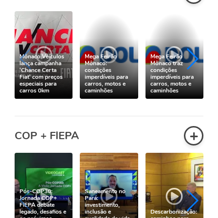
Mônaco Veículos
Mega Feirão
Mega Feirão
lança campanha
Mônaco:
Mônaco traz
'Chance Certa
condições
condições
Fiat' com preços
imperdíveis para
imperdíveis para
especiais para
carros, motos e
carros, motos e
carros 0km
caminhões
caminhões
+
COP + FIEPA
Pós-COP30:
Saneamento no
Jornada COP+
Pará:
FIEPA debate
investimento,
legado, desafios e
inclusão e
Descarbonização: