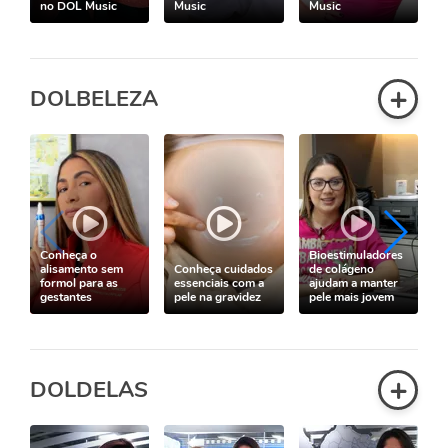
no DOL Music
Music
Music
+
DOLBELEZA
Conheça o
Bioestimuladores
alisamento sem
Conheça cuidados
de colágeno
formol para as
essenciais com a
ajudam a manter
gestantes
pele na gravidez
pele mais jovem
+
DOLDELAS