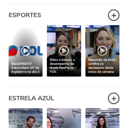
+
ESPORTES
Altos e baixos: o
Resumão da Bola:
Band/RBATV
desempenho da
confira os
transmitem GP da
dupla RexPa no
destaques deste
Inglaterra no dia 3
FDS
início de semana
+
ESTRELA AZUL