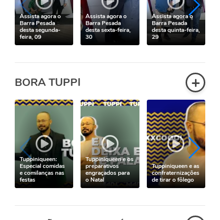
Assista agora o
Assista agora o
Assista agora o
Barra Pesada
Barra Pesada
Barra Pesada
desta segunda-
desta sexta-feira,
desta quinta-feira,
feira, 09
30
29
f
+
BORA TUPPI
Tuppiniqueen:
Tuppiniqueen e os
Especial comidas
preparativos
Tuppiniqueen e as
e comilanças nas
engraçados para
confraternizações
festas
o Natal
de tirar o fôlego