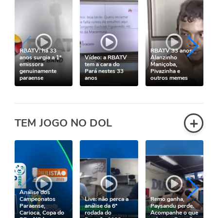
RBATV: há 33
RBATV 33 anos:
anos surgia a 1º
Vídeo: a RBATV
Alanzinho
emissora
tem a cara do
Maniçoba,
genuinamente
Pará nestes 33
Pivazinha e
paraense
anos
outros memes
+
TEM JOGO NO DOL
Análise dos
Campeonatos
Live: não perca a
Remo ganha,
Paraense,
análise da 6ª
Paysandu perde.
Carioca, Copa do
rodada do
Acompanhe o que