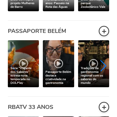
projeto Mulheres
anos: Passeio na
parque
de Barro
Rota das Águas
Zoobotânico Vale
+
PASSAPORTE BELÉM
Série "Viajante
Tradições da
dos Sabores"
Passaporte Belém
gastronomia
estreia nova
destaca
regional com os
temporada no
criatividade na
sabores do
DOLPlay
gastronomia
mundo
+
RBATV 33 ANOS