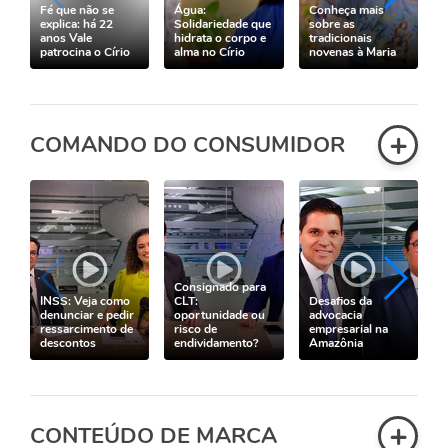
Fé que não se
Água:
Conheça mais
explica: há 22
Solidariedade que
sobre as
anos Vale
hidrata o corpo e
tradicionais
patrocina o Círio
alma no Círio
novenas à Maria
+
COMANDO DO CONSUMIDOR
Consignado para
INSS: Veja como
CLT:
Desafios da
denunciar e pedir
oportunidade ou
advocacia
ressarcimento de
risco de
empresarial na
descontos
endividamento?
Amazônia
+
CONTEÚDO DE MARCA