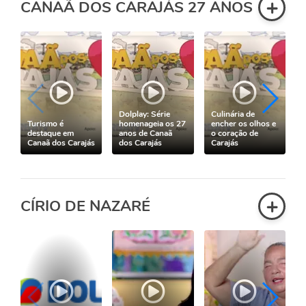
+
CANAÃ DOS CARAJÁS 27 ANOS
Dolplay: Série
Culinária de
Turismo é
homenageia os 27
encher os olhos e
destaque em
anos de Canaã
o coração de
Canaã dos Carajás
dos Carajás
Carajás
+
CÍRIO DE NAZARÉ