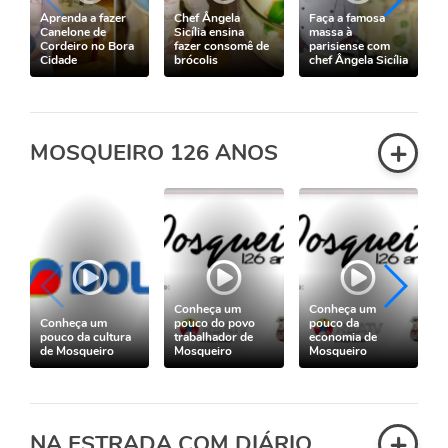
Aprenda a fazer
Chef Ângela
Faça a famosa
Canelone de
Sicília ensina
massa à
Cordeiro no Bora
fazer consomê de
parisiense com
Cidade
brócolis
chef Ângela Sicília
+
MOSQUEIRO 126 ANOS
Conheça um
Conheça um
Conheça um
pouco do povo
pouco da
pouco da cultura
trabalhador de
economia de
de Mosqueiro
Mosqueiro
Mosqueiro
+
NA ESTRADA COM DIÁRIO