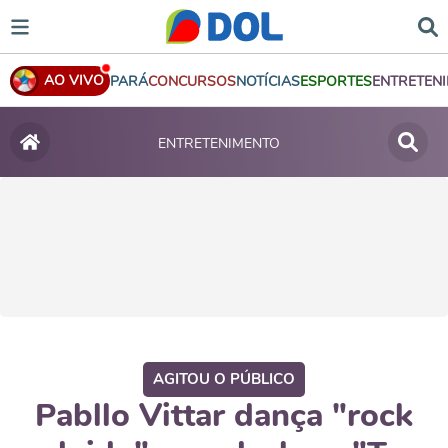
AO VIVO
PARÁ
CONCURSOS
NOTÍCIAS
ESPORTES
ENTRETEN
ENTRETENIMENTO
AGITOU O PÚBLICO
Pabllo Vittar dança "rock