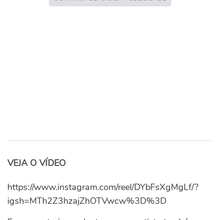
VEJA O VÍDEO
https://www.instagram.com/reel/DYbFsXgMgLf/?
igsh=MTh2Z3hzajZhOTVwcw%3D%3D