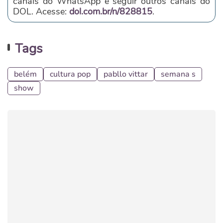
canais do WhatsApp e seguir outros canais do
DOL. Acesse:
dol.com.br/n/828815
.
Tags
belém
cultura pop
pabllo vittar
semana s
show