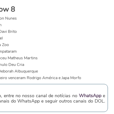
how 8
son Nunes
n
avi Brito
el
u Zoo
empataram
nceu Matheus Martins
mulo Deu Cria
 Deborah Albuquerque
teiro venceram Rodrigo América e Japa Morfo
o, entre no nosso canal de notícias no
WhatsApp
e
canais do WhatsApp e seguir outros canais do DOL.