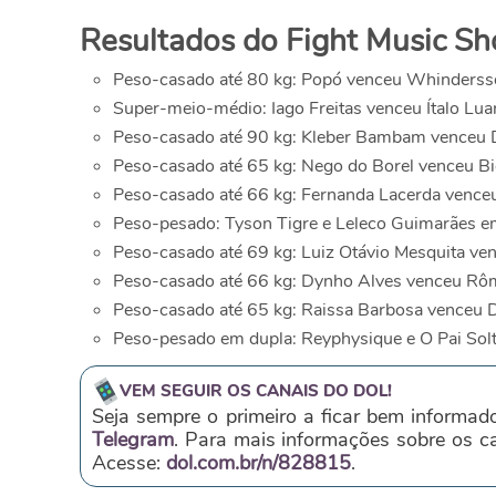
Resultados do Fight Music S
Peso-casado até 80 kg: Popó venceu Whinders
Super-meio-médio: Iago Freitas venceu Ítalo Lua
Peso-casado até 90 kg: Kleber Bambam venceu D
Peso-casado até 65 kg: Nego do Borel venceu Bi
Peso-casado até 66 kg: Fernanda Lacerda vence
Peso-pesado: Tyson Tigre e Leleco Guimarães 
Peso-casado até 69 kg: Luiz Otávio Mesquita ve
Peso-casado até 66 kg: Dynho Alves venceu Rô
Peso-casado até 65 kg: Raissa Barbosa venceu
Peso-pesado em dupla: Reyphysique e O Pai Sol
VEM SEGUIR OS CANAIS DO DOL!
Seja sempre o primeiro a ficar bem informad
Telegram
. Para mais informações sobre os 
Acesse:
dol.com.br/n/828815
.