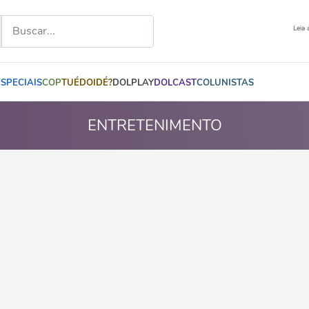
Leia 
ESPECIAIS
COP
TUÉDOIDÉ?
DOLPLAY
DOLCAST
COLUNISTAS
ENTRETENIMENTO