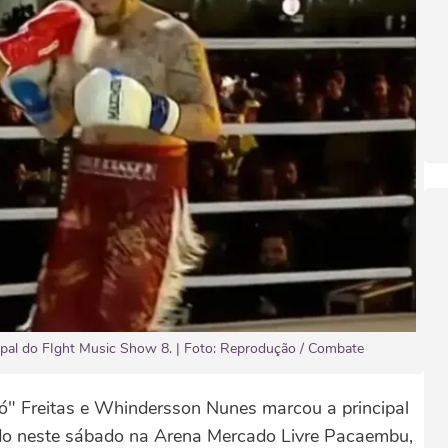
pal do FIght Music Show 8. | Foto: Reprodução / Combate
ó" Freitas e Whindersson Nunes marcou a principal
ado neste sábado na Arena Mercado Livre Pacaembu,