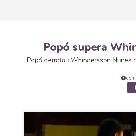
Popó supera Whind
Popó derrotou Whindersson Nunes na 
domi