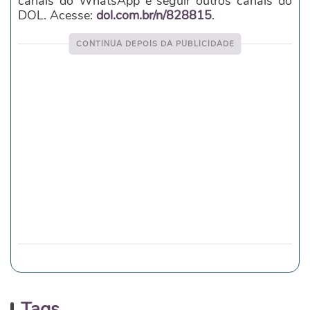
canais do WhatsApp e seguir outros canais do
DOL. Acesse:
dol.com.br/n/828815
.
Tags