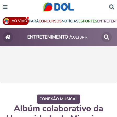
AO VIVO
PARÁ
CONCURSOS
NOTÍCIAS
ESPORTES
ENTRETEN
ENTRETENIMENTO /
CULTURA
CONEXÃO MUSICAL
Albúm colaborativo da