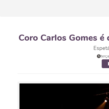
Coro Carlos Gomes é 
Espetá
terç