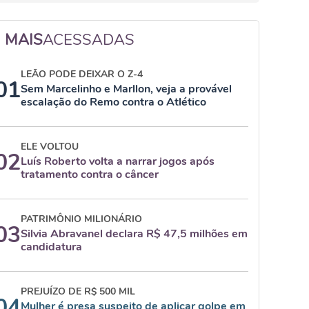
MAIS
ACESSADAS
LEÃO PODE DEIXAR O Z-4
01
Sem Marcelinho e Marllon, veja a provável
escalação do Remo contra o Atlético
ELE VOLTOU
02
Luís Roberto volta a narrar jogos após
tratamento contra o câncer
PATRIMÔNIO MILIONÁRIO
03
Silvia Abravanel declara R$ 47,5 milhões em
candidatura
PREJUÍZO DE R$ 500 MIL
04
Mulher é presa suspeito de aplicar golpe em