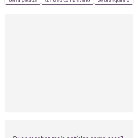
serra pelada
turismo comunitário
zé branquinho