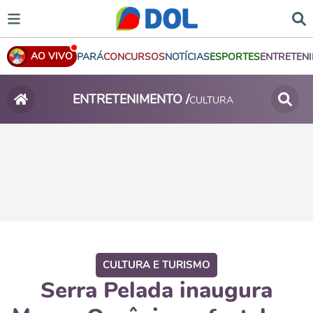
AO VIVO
PARÁ
CONCURSOS
NOTÍCIAS
ESPORTES
ENTRETEN
ENTRETENIMENTO /
CULTURA
CULTURA E TURISMO
Serra Pelada inaugura