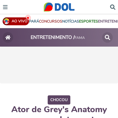
AO VIVO
PARÁ
CONCURSOS
NOTÍCIAS
ESPORTES
ENTRETEN
ENTRETENIMENTO /
FAMA
CHOCOU
Ator de Grey's Anatomy