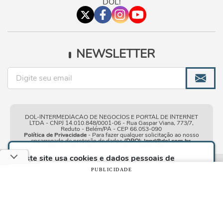
DOL!
NEWSLETTER
DOL-INTERMEDIACAO DE NEGOCIOS E PORTAL DE INTERNET
LTDA - CNPJ 14.010.848/0001-06 - Rua Gaspar Viana, 773/7,
Reduto - Belém/PA - CEP 66.053-090
Política de Privacidade
- Para fazer qualquer solicitação ao nosso
encarregado de proteção de dados
(DPO)
:
lgpd@dol.com.br
.
Este site usa cookies e dados pessoais de
acordo com os nossos
Termos de Uso e Política
Condições gerais de
| © Copyright 2010-2026 DOL - Diário
PUBLICIDADE
de Privacidade
e, ao continuar navegando neste
uso
Online
site, você declara estar ciente dessas condições.
CONTINUAR