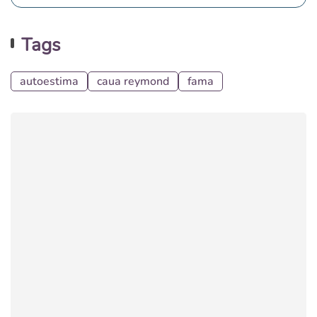
Tags
autoestima
caua reymond
fama