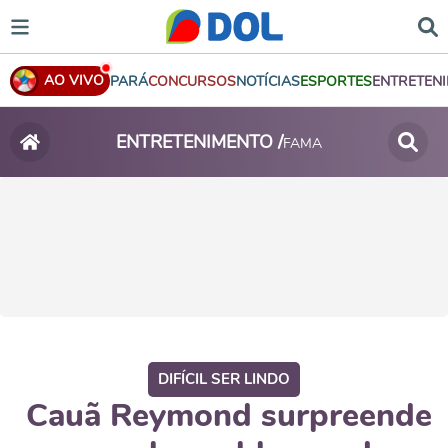
AO VIVO
PARÁ
CONCURSOS
NOTÍCIAS
ESPORTES
ENTRETEN
ENTRETENIMENTO /
FAMA
DIFÍCIL SER LINDO
Cauã Reymond surpreende