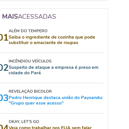
MAIS
ACESSADAS
ALÉM DO TEMPERO
01
Saiba o ingrediente de cozinha que pode
substituir o amaciante de roupas
INCÊNDIOU VEÍCULOS
02
Suspeito de ataque a empresa é preso em
cidade do Pará
REVELAÇÃO BICOLOR
03
Pedro Henrique destaca união do Paysandu:
"Grupo quer esse acesso"
OKAY, LET'S GO
04
Veja como trabalhar nos EUA sem falar